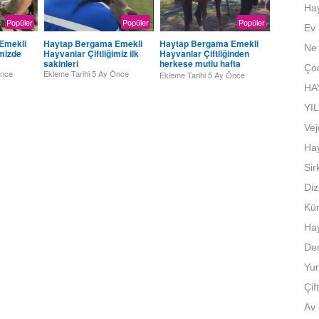
Hay
Popüler
Popüler
Popüler
Ev 
Emekli
Haytap Bergama Emekli
Haytap Bergama Emekli
Ne 
imizde
Hayvanlar Çiftliğimiz ilk
Hayvanlar Çiftliğinden
sakinleri
herkese mutlu hafta
Çoc
sonları
Önce
Ekleme Tarihi
5 Ay Önce
Ekleme Tarihi
5 Ay Önce
HAY
YI
Vej
Hay
Sir
Diz
Kür
Hay
De
Yun
Çif
Av 