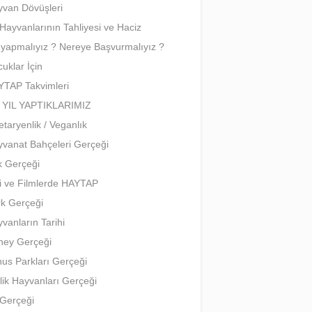
van Dövüşleri
Hayvanlarının Tahliyesi ve Haciz
yapmalıyız ? Nereye Başvurmalıyız ?
uklar İçin
TAP Takvimleri
L YIL YAPTIKLARIMIZ
etaryenlik / Veganlık
vanat Bahçeleri Gerçeği
k Gerçeği
i ve Filmlerde HAYTAP
k Gerçeği
vanların Tarihi
ney Gerçeği
us Parkları Gerçeği
tlik Hayvanları Gerçeği
Gerçeği