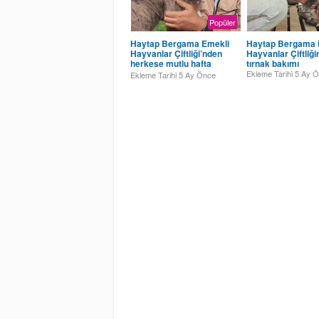
Popüler
Haytap Bergama Emekli
Haytap Bergama 
Hayvanlar Çiftliği’nden
Hayvanlar Çiftliğ
herkese mutlu hafta
tırnak bakımı
sonları
Ekleme Tarihi
5 Ay 
Ekleme Tarihi
5 Ay Önce