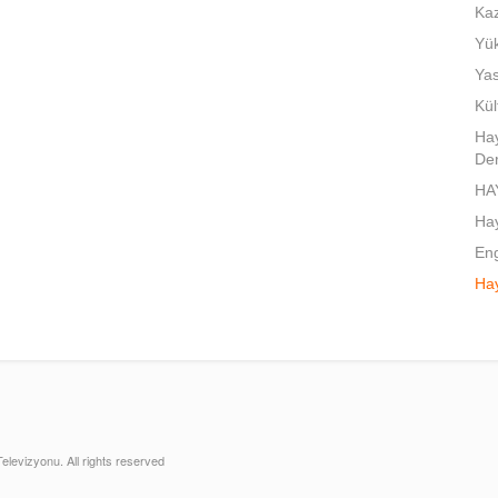
Kaz
Yük
Yas
Kül
Hay
De
HA
Ha
Eng
Hay
evizyonu. All rights reserved