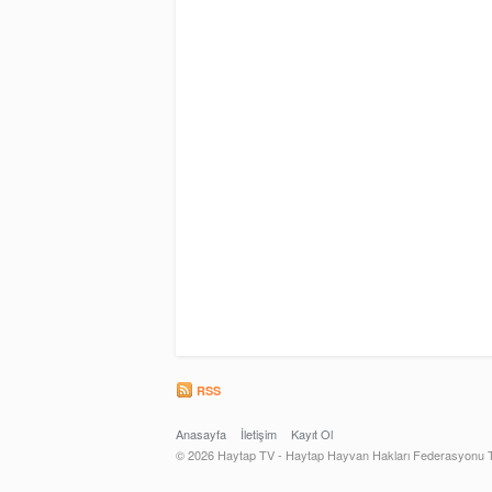
RSS
Anasayfa
İletişim
Kayıt Ol
© 2026 Haytap TV - Haytap Hayvan Hakları Federasyonu Tel