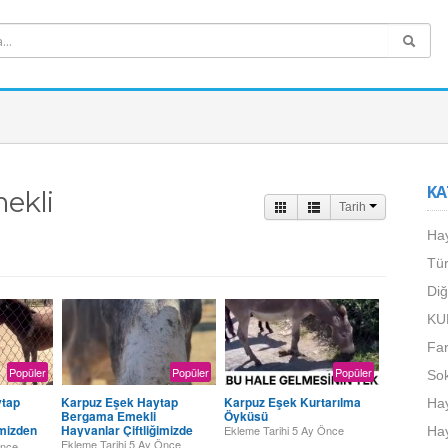
KA
ekli
Tarih
Hay
Tür
Diğ
KU
Far
Popüler
Popüler
Popüler
Sok
ytap
Karpuz Eşek Haytap
Karpuz Eşek Kurtarılma
Hay
Bergama Emekli
Öyküsü
imizden
Hayvanlar Çiftliğimizde
Ekleme Tarihi
5 Ay Önce
Hay
nler
Ekleme Tarihi
5 Ay Önce
Önce