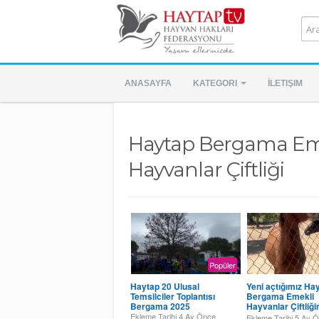
ANASAYFA
KATEGORI
İLETIŞIM
Haytap Bergama Em
Hayvanlar Çiftliği
Popüler
Haytap 20 Ulusal
Yeni açtığımız Ha
Temsilciler Toplantısı
Bergama Emekli
Bergama 2025
Hayvanlar Çiftliğ
herkese mutlu gü
Ekleme Tarihi
4 Ay Önce
Ekleme Tarihi
5 Ay 