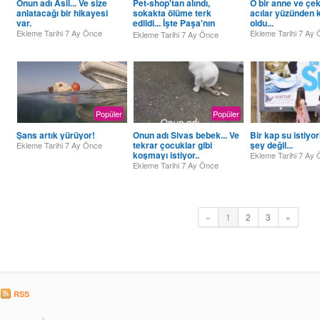
Onun adı Asil... Ve size
Pet-shop'tan alındı,
O bir anne ve çek
anlatacağı bir hikayesi
sokakta ölüme terk
acılar yüzünden 
var.
edildi... İşte Paşa'nın
oldu...
hikayesi!
Ekleme Tarihi
7 Ay Önce
Ekleme Tarihi
7 Ay 
Ekleme Tarihi
7 Ay Önce
Popüler
Popüler
Şans artık yürüyor!
Onun adı Sivas bebek... Ve
Bir kap su istiyor
tekrar çocuklar gibi
şey değil...
Ekleme Tarihi
7 Ay Önce
koşmayı istiyor..
Ekleme Tarihi
7 Ay 
Ekleme Tarihi
7 Ay Önce
«
1
2
3
»
RSS