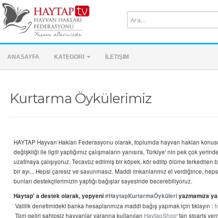
ANASAYFA
KATEGORI
İLETIŞIM
Kurtarma Öykülerimiz
HAYTAP Hayvan Hakları Federasyonu olarak, toplumda hayvan hakları konusu
değişkliği ile ilgili yaptığımız çalışmaların yanısıra, Türkiye' nin pek çok yer
uzatmaya çalışıyoruz. Tecavüz edilmiş bir köpek, kör edilip ölüme terkedilen 
bir ayı... Hepsi çaresiz ve savunmasız. Maddi imkanlarımız el verdiğince, hep
bunları destekçilerimizin yaptığı bağışlar sayesinde becerebiliyoruz.
Haytap' a destek olarak, yepyeni
#
HaytapKurtarmaÖyküleri
yazmamıza yar
Valilik denetimideki banka hesaplarımıza m
addi bağış yapmak için tıklayın :
h
Tüm geliri sahipsiz hayvanlar yararına kullanılan
HaytapShop
' tan sipariş ver