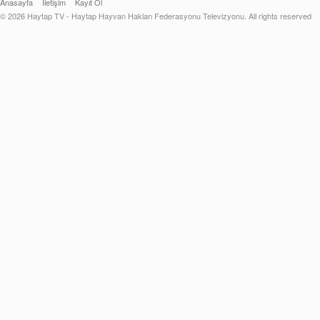
Anasayfa
İletişim
Kayıt Ol
© 2026 Haytap TV - Haytap Hayvan Hakları Federasyonu Televizyonu. All rights reserved