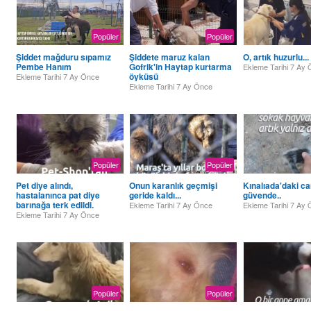
Popüler
Popüler
Şiddet mağduru sıpamız
Şiddete maruz kalan
O, artık huzurlu...
Pembe Hanım
Gofrik'in Haytap kurtarma
Ekleme Tarihi
7 Ay 
öyküsü
Ekleme Tarihi
7 Ay Önce
Ekleme Tarihi
7 Ay Önce
Popüler
Popüler
Pet diye alındı,
Onun karanlık geçmişi
Kınalıada'daki ca
hastalanınca pat diye
geride kaldı...
güvende..
barınağa terk edildi.
Ekleme Tarihi
7 Ay Önce
Ekleme Tarihi
7 Ay 
Ekleme Tarihi
7 Ay Önce
Popüler
Popüler