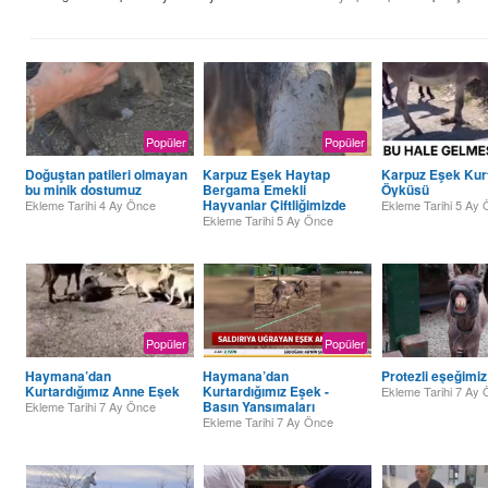
Popüler
Popüler
Doğuştan patileri olmayan
Karpuz Eşek Haytap
Karpuz Eşek Kur
bu minik dostumuz
Bergama Emekli
Öyküsü
Hayvanlar Çiftliğimizde
Ekleme Tarihi
4 Ay Önce
Ekleme Tarihi
5 Ay 
Ekleme Tarihi
5 Ay Önce
Popüler
Popüler
Haymana’dan
Haymana’dan
Protezli eşeğimiz
Kurtardığımız Anne Eşek
Kurtardığımız Eşek -
Ekleme Tarihi
7 Ay 
Basın Yansımaları
Ekleme Tarihi
7 Ay Önce
Ekleme Tarihi
7 Ay Önce