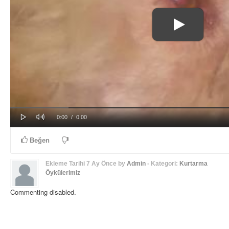
Play
Mute
Progress
Loaded
: 0%
Current
Duration
0:00
/
0:00
0%
Time
Time
Beğen
Ekleme Tarihi
7 Ay Önce
by
Admin
- Kategori:
Kurtarma
Öykülerimiz
Commenting disabled.