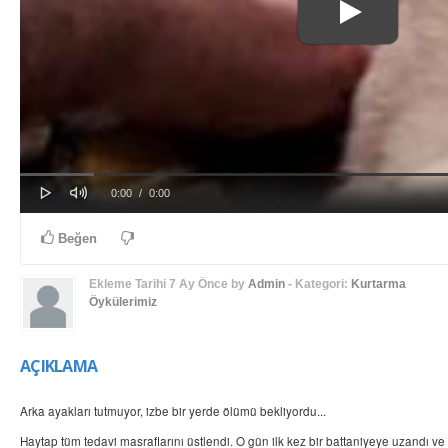
Play
Mute
Progress
Loaded
: 0%
Current
Duration
0:00
/
0:00
0%
Time
Time
Beğen
Ekleme Tarihi
7 Ay Önce
by
Admin
- Kategori:
Kurtarma
Öykülerimiz
AÇIKLAMA
Arka ayakları tutmuyor, izbe bir yerde ölümü bekliyordu...
Haytap tüm tedavi masraflarını üstlendi. O gün ilk kez bir battaniyeye uzandı ve 