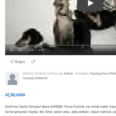
Play
Mute
Progress
Loaded
: 0%
Current
Duration
0:00
/
0:00
0%
Time
Time
Beğen
Ekleme Tarihi
9 yıl Önce
by
Admin
- Kategori:
Haytap Kısa Filml
Haytap Ünlülerle
AÇIKLAMA
Üzerinize Vazife Olmayan İşlere KARIŞIN. Yonca Evcimik, var olmak haktır, hayv
kemal şenpolat, haytap, ibb, türler, sezen aksu, ajda pekkan, nasuh mahruki, 