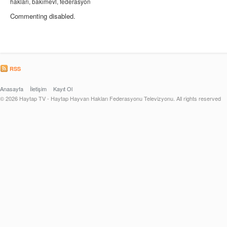
hakları, bakımevi, federasyon
Commenting disabled.
RSS
Anasayfa
İletişim
Kayıt Ol
© 2026 Haytap TV - Haytap Hayvan Hakları Federasyonu Televizyonu. All rights reserved