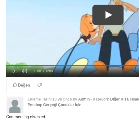
Play
Mute
Progress
Loaded
: 0%
Current
Duration
0:00
/
0:00
0%
Time
Time
Beğen
Ekleme Tarihi
10 yıl Önce
by
Admin
- Kategori:
Diğer Kısa Filml
Petshop Gerçeği
Çocuklar İçin
Commenting disabled.