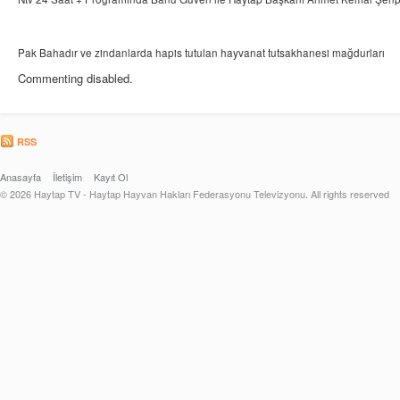
Pak Bahadır ve zindanlarda hapis tutulan hayvanat tutsakhanesi mağdurları
Commenting disabled.
RSS
Anasayfa
İletişim
Kayıt Ol
© 2026 Haytap TV - Haytap Hayvan Hakları Federasyonu Televizyonu. All rights reserved