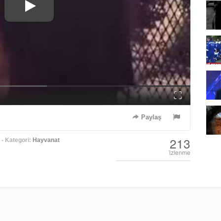
Fullscreen
Paylaş
213
- Kategori:
Hayvanat
i̇zlenme