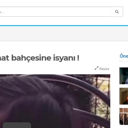
Öne
t bahçesine isyanı !
Resize