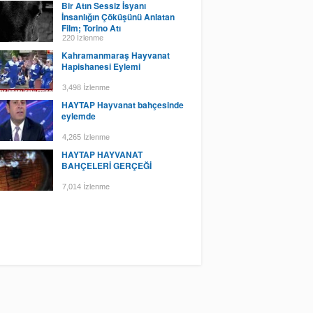
Bir Atın Sessiz İsyanı
İnsanlığın Çöküşünü Anlatan
Film; Torino Atı
220 İzlenme
Kahramanmaraş Hayvanat
Hapishanesi Eylemi
3,498 İzlenme
HAYTAP Hayvanat bahçesinde
eylemde
4,265 İzlenme
HAYTAP HAYVANAT
BAHÇELERİ GERÇEĞİ
7,014 İzlenme