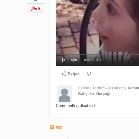
Play
Mute
Progress
Loaded
: 0%
Current
Duration
0:00
/
0:00
0%
Time
Time
Beğen
Ekleme Tarihi
5 Ay Önce
by
Admin
Bahçeleri Gerçeği
Commenting disabled.
RSS