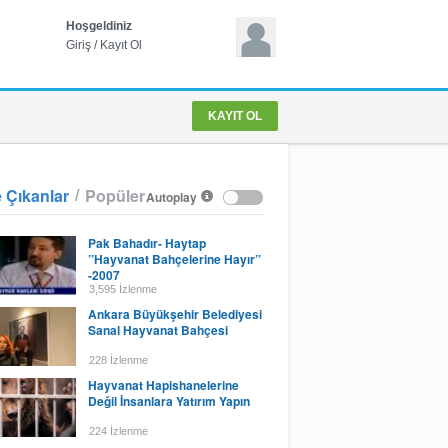
Hoşgeldiniz
Giriş
/
Kayıt Ol
KAYIT OL
/
 Çıkanlar
Popüler
Autoplay
Pak Bahadır- Haytap
’’Hayvanat Bahçelerine Hayır’’
-2007
3,595 İzlenme
Ankara Büyükşehir Belediyesi
Sanal Hayvanat Bahçesi
228 İzlenme
Hayvanat Hapishanelerine
Değil İnsanlara Yatırım Yapın
224 İzlenme