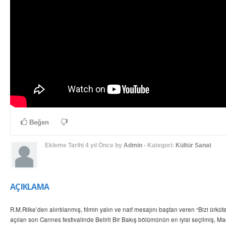
Beğen
Ekleme Tarihi
4 yıl Önce
by
Admin
- Kategori:
Kültür Sanat
AÇIKLAMA
R.M.Rilke’den alıntılanmış, filmin yalın ve naif mesajını baştan veren “Bizi ürkü
açılan son Cannes festivalinde Belirli Bir Bakış bölümünün en iyisi seçilmiş, M