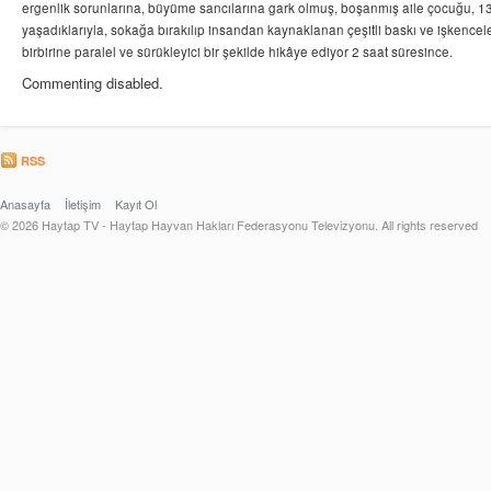
ergenlik sorunlarına, büyüme sancılarına gark olmuş, boşanmış aile çocuğu, 13 y
yaşadıklarıyla, sokağa bırakılıp insandan kaynaklanan çeşitli baskı ve işkence
birbirine paralel ve sürükleyici bir şekilde hikâye ediyor 2 saat süresince.
Commenting disabled.
RSS
Anasayfa
İletişim
Kayıt Ol
© 2026 Haytap TV - Haytap Hayvan Hakları Federasyonu Televizyonu. All rights reserved