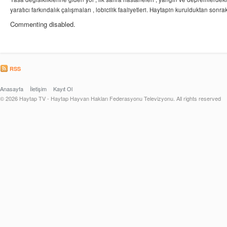
yaratıcı farkındalık çalışmaları , lobicilik faaliyetleri. Haytapin kurulduktan sonra
Commenting disabled.
RSS
Anasayfa
İletişim
Kayıt Ol
© 2026 Haytap TV - Haytap Hayvan Hakları Federasyonu Televizyonu. All rights reserved