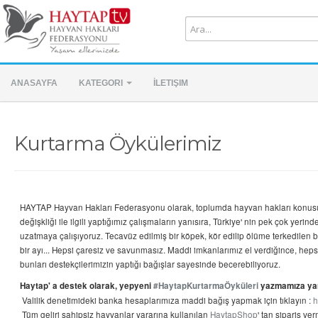
ANASAYFA
KATEGORI
İLETIŞIM
Kurtarma Öykülerimiz
HAYTAP Hayvan Hakları Federasyonu olarak, toplumda hayvan hakları konusu
değişkliği ile ilgili yaptığımız çalışmaların yanısıra, Türkiye' nin pek çok yer
uzatmaya çalışıyoruz. Tecavüz edilmiş bir köpek, kör edilip ölüme terkedilen 
bir ayı... Hepsi çaresiz ve savunmasız. Maddi imkanlarımız el verdiğince, hep
bunları destekçilerimizin yaptığı bağışlar sayesinde becerebiliyoruz.
Haytap' a destek olarak, yepyeni
#
HaytapKurtarmaÖyküleri
yazmamıza yar
Valilik denetimideki banka hesaplarımıza m
addi bağış yapmak için tıklayın :
h
Tüm geliri sahipsiz hayvanlar yararına kullanılan
HaytapShop
' tan sipariş ver