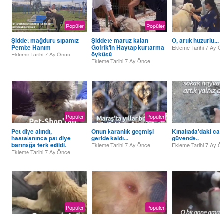
Popüler
Popüler
Şiddet mağduru sıpamız
Şiddete maruz kalan
O, artık huzurlu...
Pembe Hanım
Gofrik'in Haytap kurtarma
Ekleme Tarihi
7 Ay 
öyküsü
Ekleme Tarihi
7 Ay Önce
Ekleme Tarihi
7 Ay Önce
Popüler
Popüler
Pet diye alındı,
Onun karanlık geçmişi
Kınalıada'daki ca
hastalanınca pat diye
geride kaldı...
güvende..
barınağa terk edildi.
Ekleme Tarihi
7 Ay Önce
Ekleme Tarihi
7 Ay 
Ekleme Tarihi
7 Ay Önce
Popüler
Popüler