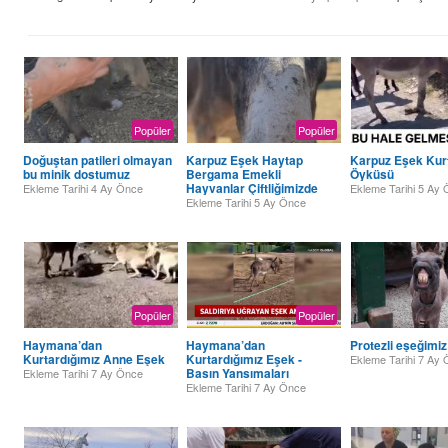
Popüler
Popüler
Doğuştan patileri olmayan
Karpuz Eşek Haytap
Karpuz Eşek Kur
bu minik dostumuz
Bergama Emekli
Öyküsü
Hayvanlar Çiftliğimizde
Ekleme Tarihi
4 Ay Önce
Ekleme Tarihi
5 Ay 
Ekleme Tarihi
5 Ay Önce
Popüler
Popüler
Haymana’dan
Haymana’dan
Protezli eşeğimiz
Kurtardığımız Anne Eşek
Kurtardığımız Eşek -
Ekleme Tarihi
7 Ay 
Basın Yansımaları
Ekleme Tarihi
7 Ay Önce
Ekleme Tarihi
7 Ay Önce