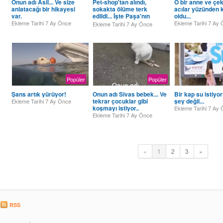
Onun adı Asil... Ve size
Pet-shop'tan alındı,
O bir anne ve çek
anlatacağı bir hikayesi
sokakta ölüme terk
acılar yüzünden 
var.
edildi... İşte Paşa'nın
oldu...
hikayesi!
Ekleme Tarihi
7 Ay Önce
Ekleme Tarihi
7 Ay 
Ekleme Tarihi
7 Ay Önce
Popüler
Popüler
Şans artık yürüyor!
Onun adı Sivas bebek... Ve
Bir kap su istiyor
tekrar çocuklar gibi
şey değil...
Ekleme Tarihi
7 Ay Önce
koşmayı istiyor..
Ekleme Tarihi
7 Ay 
Ekleme Tarihi
7 Ay Önce
«
1
2
3
»
RSS