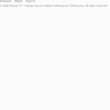
Anasayfa
İletişim
Kayıt Ol
© 2026 Haytap TV - Haytap Hayvan Hakları Federasyonu Televizyonu. All rights reserved