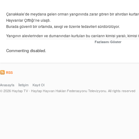
Çanakkale’de meydana gelen orman yangınında zarar gören bir ahırdan kurtar
Hayvanlar Çiftliği’ne ulaştı.
Burada güvenli bir ortamda, sevgi ve özenle tedavileri sürdürülüyor.
Yangının alevlerinden ve dumanından kurtulan bu canların kimisi yaralı, kimisi is
Her birinin yeniden sağlığına kavuşması için tüm imkanlarımızı seferber ediyoruz
Fazlasını Göster
umut dolu bir adım demek.
Commenting disabled.
RSS
Anasayfa
İletişim
Kayıt Ol
© 2026 Haytap TV - Haytap Hayvan Hakları Federasyonu Televizyonu. All rights reserved