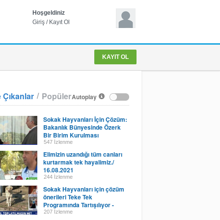
Hoşgeldiniz
Giriş
/
Kayıt Ol
KAYIT OL
/
 Çıkanlar
Popüler
Autoplay
Sokak Hayvanları İçin Çözüm:
Bakanlık Bünyesinde Özerk
Bir Birim Kurulması
547 İzlenme
Elimizin uzandığı tüm canları
kurtarmak tek hayalimiz./
16.08.2021
244 İzlenme
Sokak Hayvanları için çözüm
önerileri Teke Tek
Programında Tartışılıyor -
Habertürk - 15 Kasım 2022
207 İzlenme