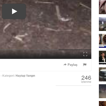
Fullscreen
Paylaş
246
- Kategori:
Haytap Yangın
i̇zlenme