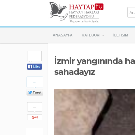
ANASAYFA
KATEGORI
İLETIŞIM
Share
İzmir yangınında ha
on
Facebook
sahadayız
Share
on
Twitter
Share
on
Google+
Pinterest