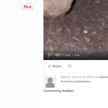
Play
Mute
Progress
Loaded
: 0%
Current
Duration
0:00
/
0:00
0%
Time
Time
Beğen
Ekleme Tarihi
6 Ay Önce
by
Admin
Kurtarma Çalışmaları
Commenting disabled.