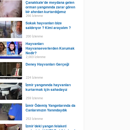
Çanakkale’de meydana gelen
orman yangınında zarar gören
bir ahırdan kurtardığımız
hayvanlar, Haytap
266 İzlenme
Sokak hayvanları bize
saldırıyor ? Kimi arayalım ?
200 İzlenme
Hayvanları
Hayvanseverlerden Korumak
Nedir?
2,003 İzlenme
Deney Hayvanları Gerçeği
224 İzlenme
İzmir yangınında hayvanları
kurtarmak için sahadayız
259 İzlenme
İzmir Ödemiş Yangınlarında da
Canlarımızın Yanındaydık
253 İzlenme
İzmir’deki yangın felaketi