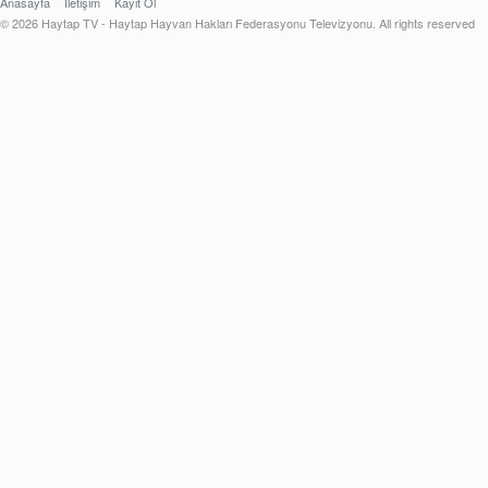
Anasayfa
İletişim
Kayıt Ol
© 2026 Haytap TV - Haytap Hayvan Hakları Federasyonu Televizyonu. All rights reserved