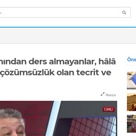
Öne
mından ders almayanlar, hâlâ
e çözümsüzlük olan tecrit ve
Resize