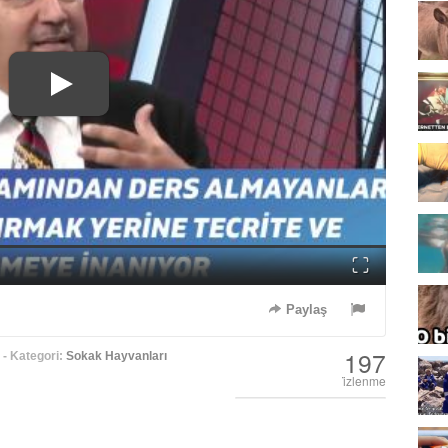
Fullscreen
Paylaş
197
- Kategori:
Sokak Hayvanları
i̇zlenme