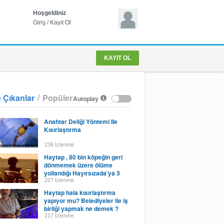
Hoşgeldiniz
Giriş
/
Kayıt Ol
KAYIT OL
/
 Çıkanlar
Popüler
Autoplay
Anahtar Deliği Yöntemi Ile
Kısırlaştırma
238 İzlenme
Haytap , 80 bin köpeğin geri
dönmemek üzere ölüme
yollandığı Hayırsızada'ya 3
Haziran 1910 'un yıldö
227 İzlenme
Haytap hala kısırlaştırma
yapıyor mu? Belediyeler ile iş
birliği yapmak ne demek ?
217 İzlenme