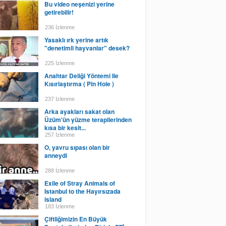
Bu video neşenizi yerine
getirebilir!
236 İzlenme
Yasaklı ırk yerine artık
"denetimli hayvanlar" desek?
225 İzlenme
Anahtar Deliği Yöntemi Ile
Kısırlaştırma ( Pin Hole )
237 İzlenme
Arka ayakları sakat olan
Üzüm'ün yüzme terapilerinden
kısa bir kesit...
257 İzlenme
O, yavru sıpası olan bir
anneydi
288 İzlenme
Exile of Stray Animals of
Istanbul to the Hayırsızada
island
183 İzlenme
Çiftliğimizin En Büyük