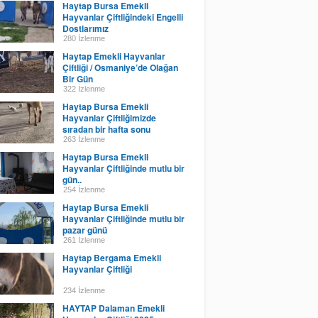
Haytap Bursa Emekli
Hayvanlar Çiftliğindeki Engelli
Dostlarımız
280 İzlenme
Haytap Emekli Hayvanlar
Çiftliği / Osmaniye’de Olağan
Bir Gün
322 İzlenme
Haytap Bursa Emekli
Hayvanlar Çiftliğimizde
sıradan bir hafta sonu
263 İzlenme
Haytap Bursa Emekli
Hayvanlar Çiftliğinde mutlu bir
gün..
254 İzlenme
Haytap Bursa Emekli
Hayvanlar Çiftliğinde mutlu bir
pazar günü
261 İzlenme
Haytap Bergama Emekli
Hayvanlar Çiftliği
234 İzlenme
HAYTAP Dalaman Emekli