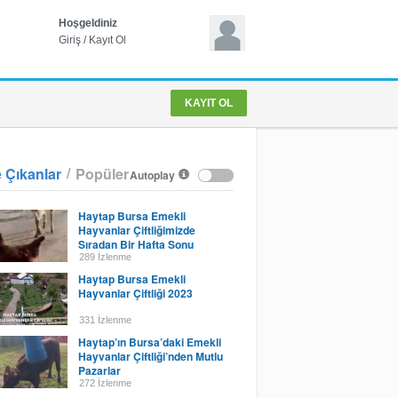
Hoşgeldiniz
Giriş
/
Kayıt Ol
KAYIT OL
/
 Çıkanlar
Popüler
Autoplay
Haytap Bursa Emekli
Hayvanlar Çiftliğimizde
Sıradan Bir Hafta Sonu
289 İzlenme
Haytap Bursa Emekli
Hayvanlar Çiftliği 2023
331 İzlenme
Haytap’ın Bursa’daki Emekli
Hayvanlar Çiftliği’nden Mutlu
Pazarlar
272 İzlenme