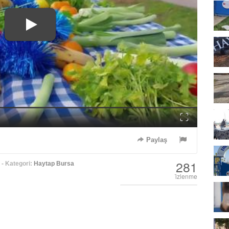
Fullscreen
Paylaş
281
- Kategori:
Haytap Bursa
i̇zlenme