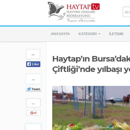
ANASAYFA
KATEGORI
İLETIŞIM
Share
Haytap’ın Bursa’dak
on
Facebook
Çiftliği’nde yılbaşı
Share
on
Twitter
Share
on
Google+
Pinterest