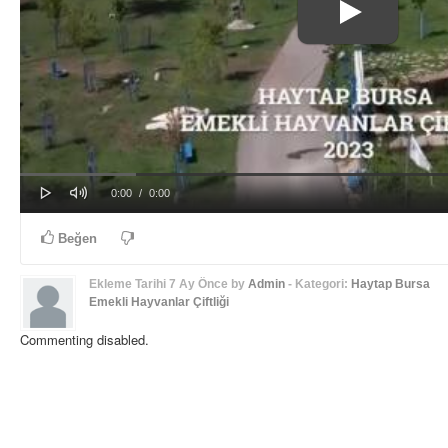
Play
Mute
Progress
Loaded
: 0%
Current
Duration
0:00
/
0:00
0%
Time
Time
Beğen
Ekleme Tarihi
7 Ay Önce
by
Admin
- Kategori:
Haytap Bursa
Emekli Hayvanlar Çiftliği
Commenting disabled.