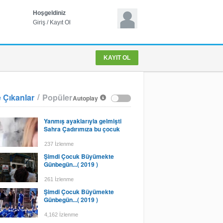
Hoşgeldiniz
Giriş
/
Kayıt Ol
KAYIT OL
/
 Çıkanlar
Popüler
Autoplay
Yanmış ayaklarıyla gelmişti
Sahra Çadırımıza bu çocuk
237 İzlenme
Şimdi Çocuk Büyümekte
Günbegün...( 2019 )
261 İzlenme
Şimdi Çocuk Büyümekte
Günbegün...( 2019 )
4,162 İzlenme