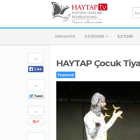
ANASAYFA
KATEGORI
İLETIŞIM
Share
HAYTAP Çocuk Tiya
on
Facebook
Featured
Share
on
Twitter
Share
on
Google+
Pinterest