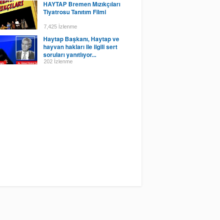
HAYTAP Bremen Mızıkçıları
Tiyatrosu Tanıtım Filmi
7,425 İzlenme
Haytap Başkanı, Haytap ve
hayvan hakları ile ilgili sert
soruları yanıtlıyor...
202 İzlenme