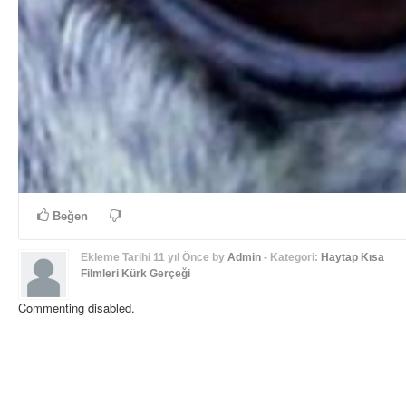
Beğen
Ekleme Tarihi
11 yıl Önce
by
Admin
- Kategori:
Haytap Kısa
Filmleri
Kürk Gerçeği
Commenting disabled.