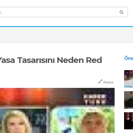
Öne
asa Tasarısını Neden Red
Resize