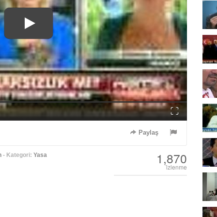
Fullscreen
Paylaş
1,870
n
- Kategori:
Yasa
i̇zlenme