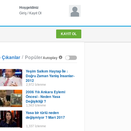
Hoşgeldiniz
Giriş
/
Kayıt Ol
KAYIT OL
/
 Çıkanlar
Popüler
Autoplay
Yeşim Salkım Haytap İle :
Doğru Zaman Yanlış İnsanlar-
2012
2,972 İzlenme
2006 Yılı Ankara Eylemi
Öncesi - Neden Yasa
Değişikliği ?
1,563 İzlenme
Yasa bir türlü neden
değişmiyor ? Mart 2017
1,337 İzlenme