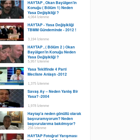
HAYTAP , Okan Bayülgen’in
Konuğu ( Bölüm 1) Neden
Yasa Değişikliği ?
4,064 İzlenme
HAYTAP - Yasa Değişikliği
TBMM Gündeminde - 2012 !
3,194 İzlenme
HAYTAP , ( Bölüm 2 ) Okan
Bayülgen’in Konuğu Neden
Yasa Değişikliği ?
5,957 İzlenme
Yasa Teklifinde 4 Parti
Mecliste Anlaştı -2012
1,375 İzlenme
Savaş Ay – Neden Yanlış Bir
Yasa? -2004
1,978 İzlenme
Haytap'a neden gönüllü olarak
başvuramıyorum? Neden
başvurularıma bakılmıyor?
Size ulaşamıyorum
256 İzlenme
HAYTAP Fotoğraf Yarışması