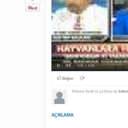
Play
Mute
Progress
Loaded
: 0%
Current
Duration
0:00
/
0:00
0%
Time
Time
Beğen
Ekleme Tarihi
11 yıl Önce
by
Admi
AÇIKLAMA