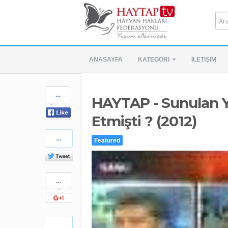
ANASAYFA
KATEGORI
İLETIŞIM
Share
HAYTAP - Sunulan Y
on
Facebook
Etmişti ? (2012)
Share
Featured
on
Twitter
Share
on
Google+
Pinterest