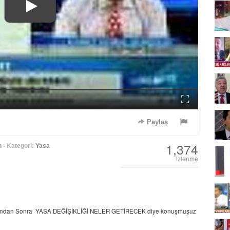
Fullscreen
Paylaş
1,374
n
- Kategori:
Yasa
i̇zlenme
tısından Sonra YASA DEĞİŞİKLİĞİ NELER GETİRECEK diye konuşmuşuz