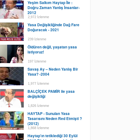
Yeşim Salkım Haytap İle :
Doğru Zaman Yanlış İnsanlar-
2012
2,972 İzlenme
Yasa Değişikliğinde Dağ Fare
Doğuracak - 2021
239 İzlenme
Öldüren değil, yaşatan yasa
istiyoruz!
197 İzlenme
Savaş Ay – Neden Yanlış Bir
Yasa? -2004
1,977 İzlenme
BALÇİÇEK PAMİR ile yasa
değişikliği
1,826 İzlenme
HAYTAP - Sunulan Yasa
Tasarısını Neden Red Etmişti ?
(2012)
1,868 İzlenme
Haytap'ın tetiklediği 30 Eylül