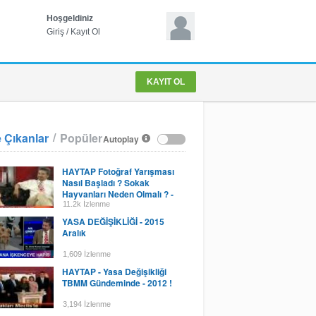
Hoşgeldiniz
Giriş
/
Kayıt Ol
KAYIT OL
/
 Çıkanlar
Popüler
Autoplay
HAYTAP Fotoğraf Yarışması
Nasıl Başladı ? Sokak
Hayvanları Neden Olmalı ? -
2012
11.2k İzlenme
YASA DEĞİŞİKLİĞİ - 2015
Aralık
1,609 İzlenme
HAYTAP - Yasa Değişikliği
TBMM Gündeminde - 2012 !
3,194 İzlenme