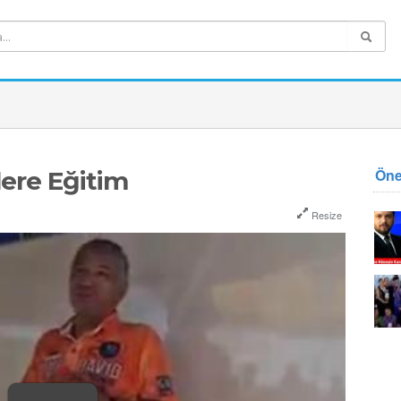
Öne
lere Eğitim
Resize