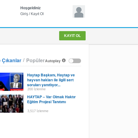
Hoşgeldiniz
Giriş
/
Kayıt Ol
KAYIT OL
/
 Çıkanlar
Popüler
Autoplay
Haytap Başkanı, Haytap ve
hayvan hakları ile ilgili sert
soruları yanıtlıyor...
200 İzlenme
HAYTAP – Var Olmak Haktır
Eğitim Projesi Tanıtımı
3,517 İzlenme