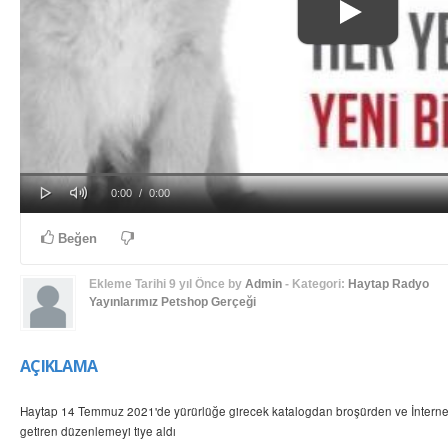
Play
Mute
Progress
Loaded
: 0%
Current
Duration
0:00
/
0:00
0%
Time
Time
Beğen
Ekleme Tarihi
9 yıl Önce
by
Admin
- Kategori:
Haytap Radyo
Yayınlarımız
Petshop Gerçeği
AÇIKLAMA
Haytap 14 Temmuz 2021'de yürürlüğe girecek katalogdan broşürden ve İnternet
getiren düzenlemeyi tiye aldı