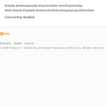
#haytap
#petshopgerçeği
#hayvanhakları
#evcilhayvansatışı
#kedi
#köpek
#haytaptv
#leobrunett
#farkındalıkçalışması
#farkındalık
Commenting disabled.
RSS
Anasayfa
İletişim
Kayıt Ol
© 2026 Haytap TV - Haytap Hayvan Hakları Federasyonu Televizyonu. All rights reserved