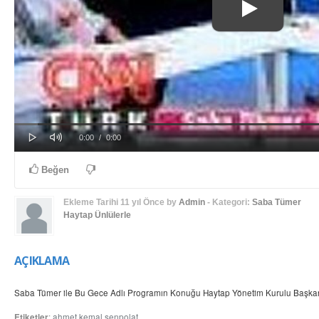
Play
Mute
Progress
Loaded
: 0%
Current
Duration
0:00
/
0:00
0%
Time
Time
Beğen
Ekleme Tarihi
11 yıl Önce
by
Admin
- Kategori:
Saba Tümer
Haytap Ünlülerle
AÇIKLAMA
Saba Tümer ile Bu Gece Adlı Programın Konuğu Haytap Yönetim Kurulu Başkan
Etiketler
:
ahmet kemal şenpolat