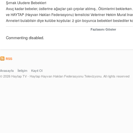
Şırnak Uludere Bebekleri
Avuç kadar bebeler, üstlerine ağaçlar çalı çırpılar atılmış.. Ölümlerini beklerke
ve HAYTAP (Hayvan Hakları Federasyonu) temsilcisi Veteriner Hekim Murat Inan v
Anneleri bulabilsin diye kulübe koydular. 2 gün boyunca bebekleri beslediler k
HaytapShop.com ' dan bebek maması sipariş ederek ( bu linke tıklayın https://go
Fazlasını Göster
Müdürlüğü' ne gönderebilirsiniz.
Commenting disabled.
Destekleriniz olmadan yeni #HaytapKurtarmaÖyküleri yazamayız.
Güçlerimizi birleştirirsek , canımıza can katılır.
RSS
Anasayfa
İletişim
Kayıt Ol
© 2026 Haytap TV - Haytap Hayvan Hakları Federasyonu Televizyonu. All rights reserved