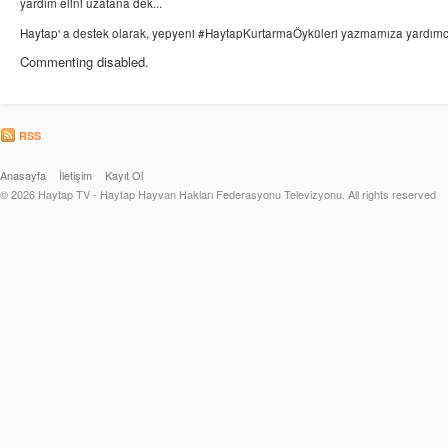
yardım elini uzatana dek...
Haytap' a destek olarak, yepyeni #HaytapKurtarmaÖyküleri yazmamıza yardımcı
Commenting disabled.
RSS
Anasayfa
İletişim
Kayıt Ol
© 2026 Haytap TV - Haytap Hayvan Hakları Federasyonu Televizyonu. All rights reserved