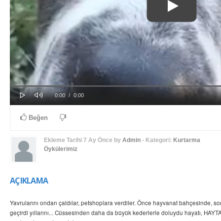
Play
Mute
Progress
Loaded
: 0%
Current
Duration
0:00
/
0:00
0%
Time
Time
Beğen
Ekleme Tarihi
7 Ay Önce
by
Admin
- Kategori:
Kurtarma
Öykülerimiz
AÇIKLAMA
Yavrularını ondan çaldılar, petshoplara verdiler. Önce hayvanat bahçesinde, so
geçirdi yıllarını... Cüssesinden daha da büyük kederlerle doluydu hayatı, HA