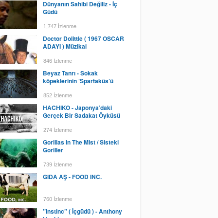
Dünyanın Sahibi Değiliz - İç
Güdü
1,747 İzlenme
Doctor Dolittle ( 1967 OSCAR
ADAYI ) Müzikal
846 İzlenme
Beyaz Tanrı - Sokak
köpeklerinin ‘Spartaküs’ü
852 İzlenme
HACHIKO - Japonya’daki
Gerçek Bir Sadakat Öyküsü
274 İzlenme
Gorillas In The Mist / Sisteki
Goriller
739 İzlenme
GIDA AŞ - FOOD INC.
760 İzlenme
’’Instinc’’ ( İçgüdü ) - Anthony