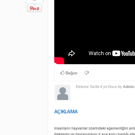
Beğen
Ekleme Tarihi
4 yıl Önce
by
Admin
AÇIKLAMA
insanların
hayvanlar üzerindeki egemenliğini anlat
ilişkilerini ve davranışlarını 5 ana konu başlığı altı