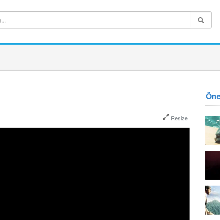
Öne
Resize