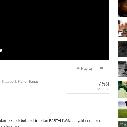
Paylaş
759
- Kategori:
Kültür Sanat
i̇zlenme
an ilk ve tek belgesel film olan EARTHLINGS, dünyalıların öteki ile
nda inceliyor :