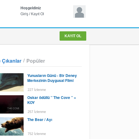
Hoşgeldiniz
Giriş
/
Kayıt Ol
KAYIT OL
/
 Çıkanlar
Popüler
Yunusların Günü - Bir Deney
Merkezinin Duygusal Filmi
227 İzlenme
Oskar ödüllü ’’ The Cove ’’ =
KOY
257 İzlenme
The Bear / Ayı
752 İzlenme